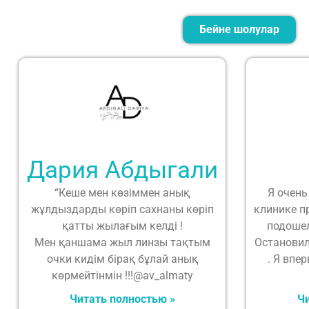
Бейне шолулар
Дария Абдыгали
“Кеше мен көзіммен анық
Я очень
жұлдыздарды көріп сахнаны көріп
клинике п
қатты жылағым келді !
подошел
Мен қаншама жыл линзы тақтым
Остановил
очки кидім бірақ бұлай анық
. Я впе
көрмейтінмін !!!@av_almaty
Читать полностью »
Чи