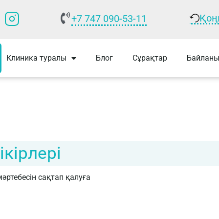
Қоң
+7 747 090-53-11
р
Клиника туралы
Блог
Сұрақтар
Байланы
ікірлері
әртебесін сақтап қалуға