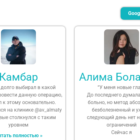
Goog
Камбар
Алима Бола
 долго выбирал в какой
“У меня новые гл
ровести данную операцию,
До последнего думала
 к этому основательно.
больно, но метод абс
ся на клинике @av_almaty
безболезненный и у
рвые столкнулся с таким
следующий день нет 
уровнем
ограничений
Сейчас я
тать полностью »