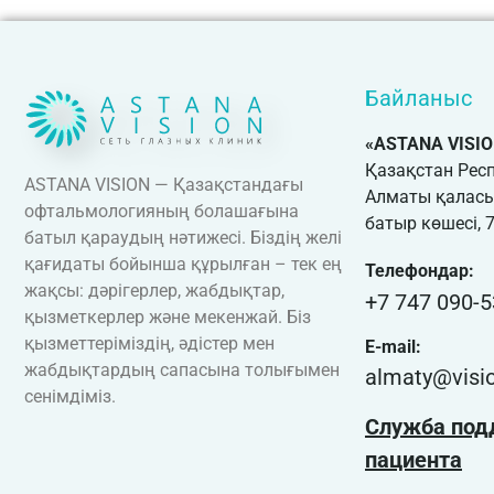
Байланыс
«ASTANA VISI
Қазақстан Рес
ASTANA VISION — Қазақстандағы
Алматы қаласы
офтальмологияның болашағына
батыр көшесі, 
батыл қараудың нәтижесі. Біздің желі
қағидаты бойынша құрылған – тек ең
Телефондар:
жақсы: дәрігерлер, жабдықтар,
+7 747 090-5
қызметкерлер және мекенжай. Біз
қызметтеріміздің, әдістер мен
E-mail:
жабдықтардың сапасына толығымен
almaty@visio
сенімдіміз.
Служба под
пациента