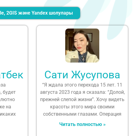
le, 2GIS және Yandex шолулары
тбек
Сати Жусупова
аза
“Я ждала этого перехода 15 лет. 11
, будет
августа 2023 года я сказала: “Долой,
олютно
прежней слепой жизни”. Хочу видеть
же на
красоты этого мира своими
никаких
собственными глазами. Операция
Читать полностью »