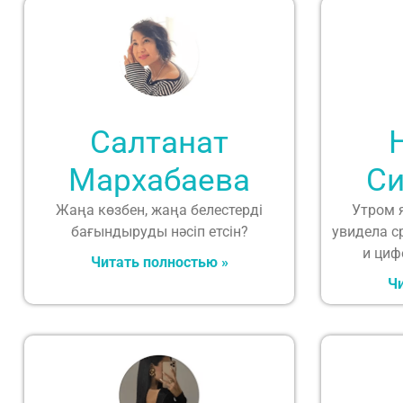
Салтанат
Мархабаева
Си
Жаңа көзбен, жаңа белестерді
Утром 
бағындыруды нәсіп етсін?
увидела с
и циф
Читать полностью »
Чи