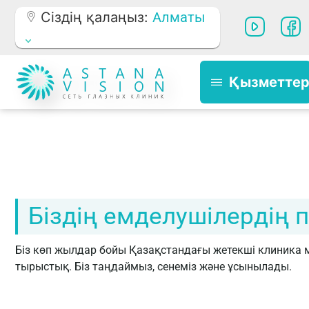
Сіздің қалаңыз:
Алматы
Қызметте
Біздің емделушілердің п
Біз көп жылдар бойы Қазақстандағы жетекші клиника м
тырыстық. Біз таңдаймыз, сенеміз және ұсынылады.