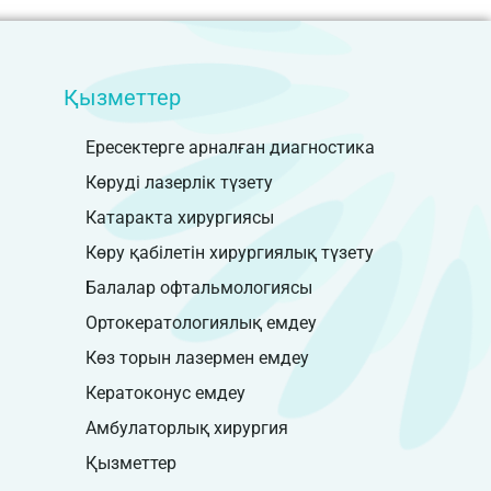
Қызметтер
Ересектерге арналған диагностика
Көруді лазерлік түзету
Катаракта хирургиясы
Көру қабілетін хирургиялық түзету
Балалар офтальмологиясы
Ортокератологиялық емдеу
Көз торын лазермен емдеу
Кератоконус емдеу
Амбулаторлық хирургия
Қызметтер