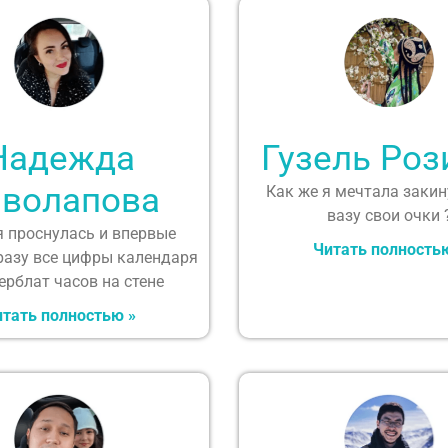
Надежда
Гузель Роз
волапова
Как же я мечтала закин
вазу свои очки 
я проснулась и впервые
Читать полность
разу все цифры календаря
ерблат часов на стене
тать полностью »