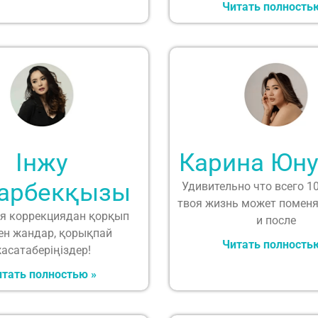
Читать полность
Інжу
Карина Юну
арбекқызы
Удивительно что всего 1
твоя жизнь может поменя
я коррекциядан қорқып
и после
ен жандар, қорықпай
Читать полность
асатаберіңіздер!
тать полностью »