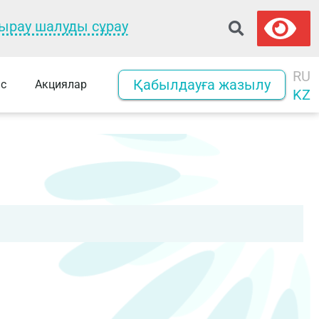
ырау шалуды сұрау
RU
Қабылдауға жазылу
с
Акциялар
KZ