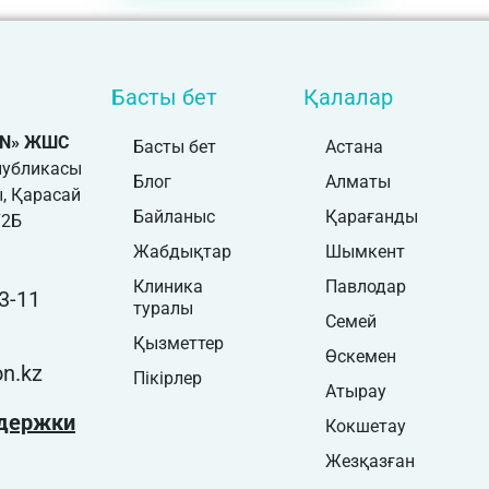
Басты бет
Қалалар
ON» ЖШС
Басты бет
Астана
публикасы
Блог
Алматы
, Қарасай
Байланыс
Қарағанды
72Б
Жабдықтар
Шымкент
Клиника
Павлодар
3-11
туралы
Семей
Қызметтер
Өскемен
n.kz
Пікірлер
Атырау
держки
Кокшетау
Жезқазған