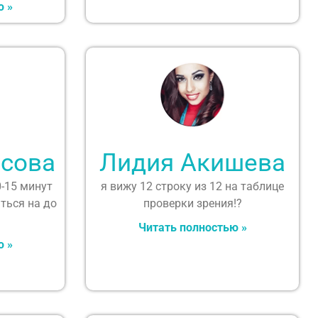
ю »
сова
Лидия Акишева
0-15 минут
я вижу 12 строку из 12 на таблице
ться на до
проверки зрения!?
Читать полностью »
ю »