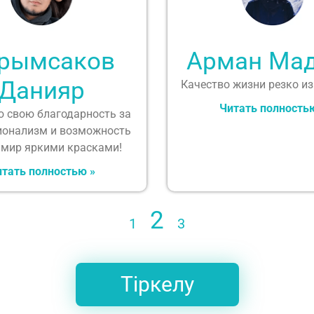
рымсаков
Арман Ма
Данияр
Качество жизни резко и
Читать полность
 свою благодарность за
ионализм и возможность
 мир яркими красками!
тать полностью »
2
1
3
Тіркелу