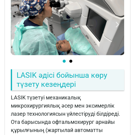
LASIK әдісі бойынша көру
түзету кезеңдері
LASIK түзетуі механикалық
микрохирургиялық әсер мен эксимерлік
лазер технологиясын үйлестіруді білдіреді.
Ота барысында офтальмохирург арнайы
құрылғының (жартылай автоматты