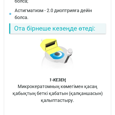
болса;
Астигматизм - 2.0 диоптрияға дейін
болса.
Ота бірнеше кезеңде өтеді:
1-КЕЗЕҢ
Микрокератомның көмегімен қасаң
қабықтың беткі қабатын (қалқаншасын)
қалыптастыру.