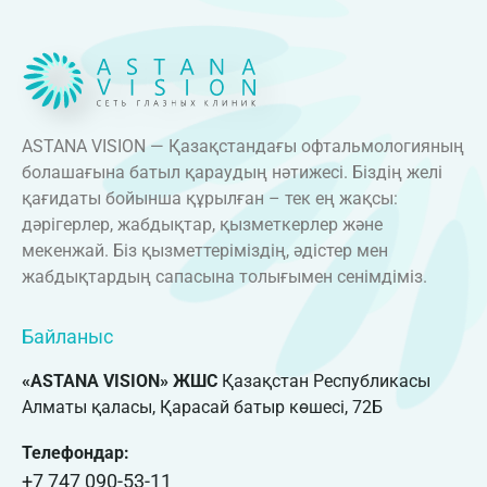
ASTANA VISION — Қазақстандағы офтальмологияның
болашағына батыл қараудың нәтижесі. Біздің желі
қағидаты бойынша құрылған – тек ең жақсы:
дәрігерлер, жабдықтар, қызметкерлер және
мекенжай. Біз қызметтеріміздің, әдістер мен
жабдықтардың сапасына толығымен сенімдіміз.
Байланыс
«ASTANA VISION» ЖШС
Қазақстан Республикасы
Алматы қаласы, Қарасай батыр көшесі, 72Б
Телефондар:
+7 747 090-53-11