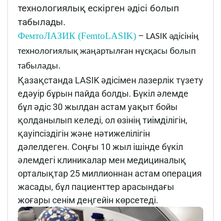
технологиялық ескірген әдісі болып
табылады.
ФемтоЛАЗИК (FemtoLASIK)
–
LASIK әдісінің
технологиялық жаңартылған нұсқасы болып
табылады.
Қазақстанда LASIK әдісімен лазерлік түзету
едәуір бұрын пайда болды. Бүкіл әлемде
бұл әдіс 30 жылдан астам уақыт бойы
қолданылып келеді, ол өзінің тиімділігін,
қауіпсіздігін және нәтижелілігін
дәлелдеген. Соңғы 10 жыл ішінде бүкіл
әлемдегі клиникалар мен медициналық
орталықтар 25 миллионнан астам операция
жасады, бұл пациенттер арасындағы
жоғары сенім деңгейін көрсетеді.