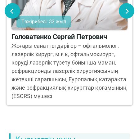
Тәжірибесі: 32 жыл
Головатенко Сергей Петрович
Жоғары санатты дәрігер – офтальмолог,
лазерлік хирург, м.ғ.к, офтальмохирург,
көруді лазерлік түзету бойынша маман,
рефракционды лазерлік хирургиясының
жетекші сарапшысы, Еуропалық катаракта
және рефракциялық хирургтар қоғамының
(ESCRS) мүшесі