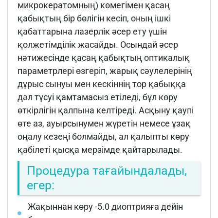
микрокератомның) көмегімен қасаң
қабықтың бір бөлігін кесіп, оның ішкі
қабаттарына лазерлік әсер ету үшін
қолжетімділік жасайды. Осындай әсер
нәтижесінде қасаң қабықтың оптикалық
параметрлері өзгеріп, жарық сәулелерінің
дұрыс сынуы мен кескіннің тор қабыққа
дәл түсуі қамтамасыз етіледі, бұл көру
өткірлігін қалпына келтіреді. Асқыну қаупі
өте аз, ауырсынумен жүретін немесе ұзақ
оңалу кезеңі болмайды, ал қалыпты көру
қабілеті қысқа мерзімде қайтарылады.
Процедура тағайындалады,
егер:
Жақыннан көру -5.0 диоптрияға дейін