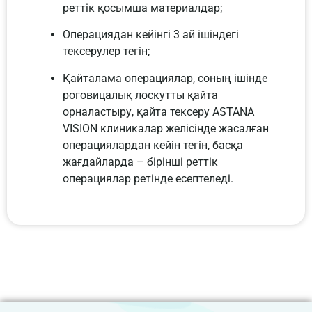
реттік қосымша материалдар;
Операциядан кейінгі 3 ай ішіндегі
тексерулер тегін;
Қайталама операциялар, соның ішінде
роговицалық лоскутты қайта
орналастыру, қайта тексеру ASTANA
VISION клиникалар желісінде жасалған
операциялардан кейін тегін, басқа
жағдайларда – бірінші реттік
операциялар ретінде есептеледі.