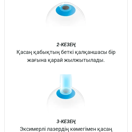
2-КЕЗЕҢ
Қасаң қабықтың беткі қалқаншасы бір
жағына қарай жылжытылады.
3-КЕЗЕҢ
Эксимерлі лазердің көмегімен қасаң