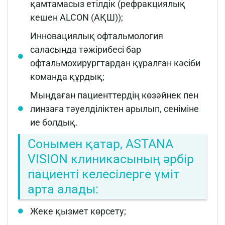
қамтамасыз етілдік (рефракциялық
кешен ALCON (АҚШ));
Инновациялық офтальмология
саласында тәжірибесі бар
офтальмохирургтардан құралған кәсіби
команда құрдық;
Мыңдаған пациенттердің көзәйнек пен
линзаға тәуелділіктен арылып, сеніміне
ие болдық.
Сонымен қатар, ASTANA
VISION клиникасының әрбір
пациенті келесілерге үміт
арта алады:
Жеке қызмет көрсету;