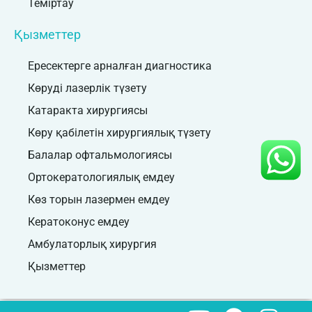
Теміртау
Қызметтер
Ересектерге арналған диагностика
Көруді лазерлік түзету
Катаракта хирургиясы
Көру қабілетін хирургиялық түзету
Балалар офтальмологиясы
Ортокератологиялық емдеу
Көз торын лазермен емдеу
Кератоконус емдеу
Амбулаторлық хирургия
Қызметтер