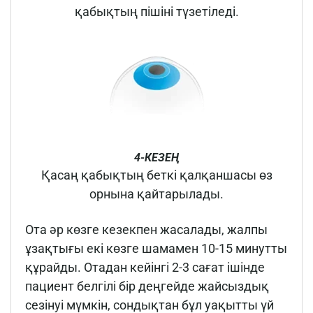
қабықтың пішіні түзетіледі.
4-КЕЗЕҢ
Қасаң қабықтың беткі қалқаншасы өз
орнына қайтарылады.
Ота әр көзге кезекпен жасалады, жалпы
ұзақтығы екі көзге шамамен 10-15 минутты
құрайды. Отадан кейінгі 2-3 сағат ішінде
пациент белгілі бір деңгейде жайсыздық
сезінуі мүмкін, сондықтан бұл уақытты үй