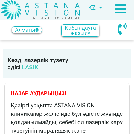
KZ
RU
Қабылдауға
Алматы
жазылу
Көзді лазерлік түзету
әдісі
LASIK
НАЗАР АУДАРЫҢЫЗ!
Қазіргі уақытта ASTANA VISION
клиникалар желісінде бұл әдіс іс жүзінде
қолданылмайды, себебі ол лазерлік көру
түзетуінің моральдық және