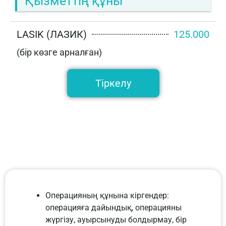
Қызметтің құны
LASIK (ЛАЗИК)
125.000
(бір көзге арналған)
Тіркелу
Операцияның құнына кіргендер:
операцияға дайындық, операцияны
жүргізу, ауырсынуды болдырмау, бір