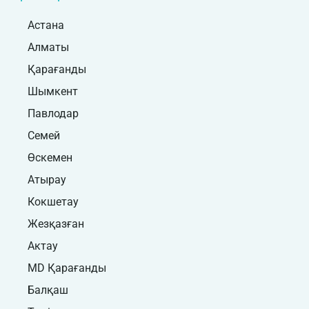
Астана
Алматы
Қарағанды
Шымкент
Павлодар
Семей
Өскемен
Атырау
Кокшетау
Жезқазған
Актау
MD Қарағанды
Балқаш