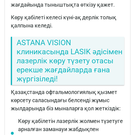
жағдайында тыныштықта өткізу қажет.
Көру қабілеті келесі күні-ақ дерлік толық
қалпына келеді.
ASTANA VISION
клиникасында LASIK әдісімен
лазерлік көру түзету отасы
ерекше жағдайларда ғана
жүргізіледі!
Қазақстанда офтальмологиялық қызмет
көрсету саласындағы белсенді жұмыс
жылдарында біз мыналарға қол жеткіздік:
Көру қабілетін лазерлік жолмен түзетуге
арналған заманауи жабдықпен