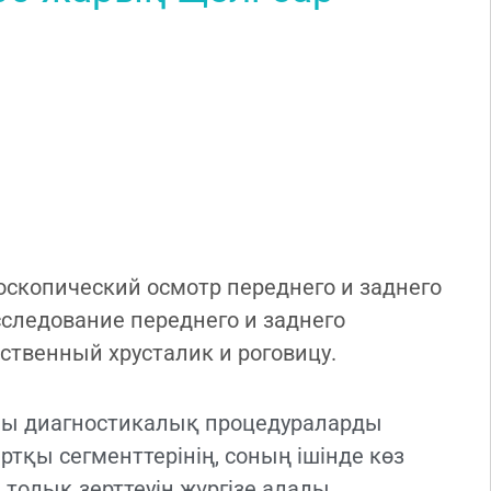
оскопический осмотр переднего и заднего
следование переднего и заднего
ественный хрусталик и роговицу.
айы диагностикалық процедураларды
тқы сегменттерінің, соның ішінде көз
толық зерттеуін жүргізе алады.