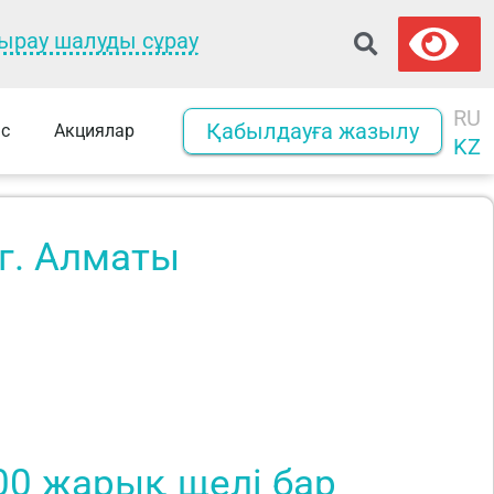
ырау шалуды сұрау
RU
Қабылдауға жазылу
с
Акциялар
KZ
г. Алматы
000 жарық щелі бар