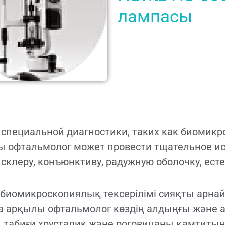
лампасы
специальной диагностики, таких как биомикр
ы офтальмолог может провести тщательное ис
 склеру, конъюнктиву, радужную оболочку, ест
ң биомикроскопиялық тексерілімі сияқты арн
а арқылы офтальмолог көздің алдыңғы және ар
 табиғи хрусталик және роговицаны қамтитын 