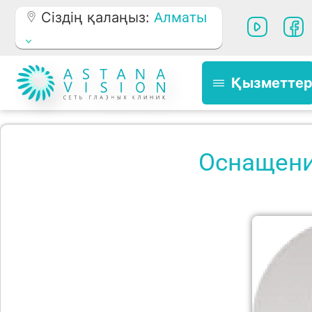
Сіздің қалаңыз:
Алматы
Қызметте
Оснащени