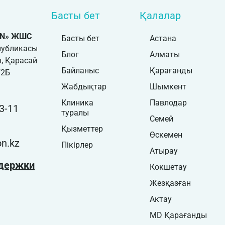
Басты бет
Қалалар
ON» ЖШС
Басты бет
Астана
публикасы
Блог
Алматы
, Қарасай
Байланыс
Қарағанды
72Б
Жабдықтар
Шымкент
Клиника
Павлодар
3-11
туралы
Семей
Қызметтер
Өскемен
n.kz
Пікірлер
Атырау
держки
Кокшетау
Жезқазған
Актау
MD Қарағанды