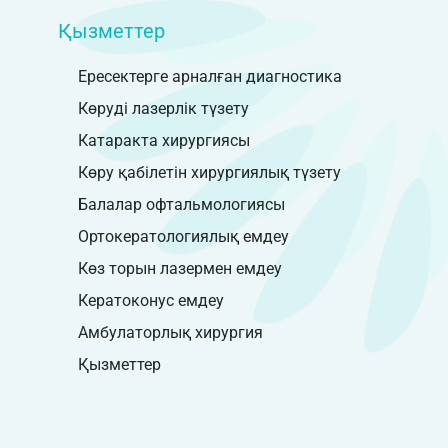
Қызметтер
Ересектерге арналған диагностика
Көруді лазерлік түзету
Катаракта хирургиясы
Көру қабілетін хирургиялық түзету
Балалар офтальмологиясы
Ортокератологиялық емдеу
Көз торын лазермен емдеу
Кератоконус емдеу
Амбулаторлық хирургия
Қызметтер