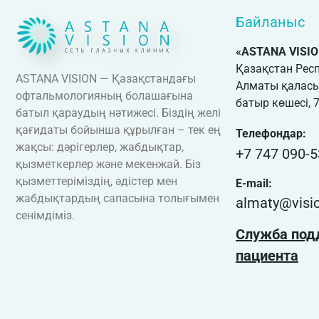
Байланыс
«ASTANA VISI
Қазақстан Рес
ASTANA VISION — Қазақстандағы
Алматы қаласы
офтальмологияның болашағына
батыр көшесі, 
батыл қараудың нәтижесі. Біздің желі
қағидаты бойынша құрылған – тек ең
Телефондар:
жақсы: дәрігерлер, жабдықтар,
+7 747 090-5
қызметкерлер және мекенжай. Біз
қызметтеріміздің, әдістер мен
E-mail:
жабдықтардың сапасына толығымен
almaty@visio
сенімдіміз.
Служба под
пациента