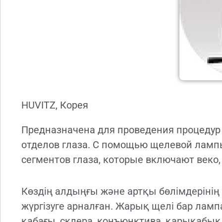
HUVITZ, Корея
Предназначена для проведения процедур 
отделов глаза. С помощью щелевой ламп
сегментов глаза, которые включают веко,
Көздің алдыңғы және артқы бөлімдеріні
жүргізуге арналған. Жарық щелі бар ламп
қабағы, склера, конъюнктива, қарықабық,