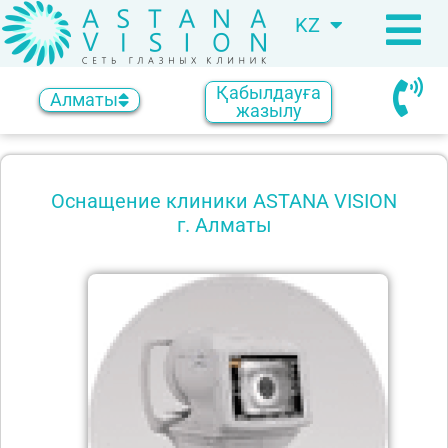
KZ
RU
Қабылдауға
Алматы
жазылу
Оснащение клиники ASTANA VISION
г. Алматы