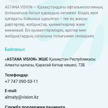
ASTANA VISION — Қазақстандағы офтальмологияның
болашағына батыл қараудың нәтижесі. Біздің желі
қағидаты бойынша құрылған – тек ең жақсы:
дәрігерлер, жабдықтар, қызметкерлер және
мекенжай. Біз қызметтеріміздің, әдістер мен
жабдықтардың сапасына толығымен сенімдіміз.
Байланыс
«ASTANA VISION» ЖШС
Қазақстан Республикасы
Алматы қаласы, Қарасай батыр көшесі, 72Б
Телефондар:
+7 747 090-53-11
E-mail:
almaty@vision.kz
Служба поддержки пациента