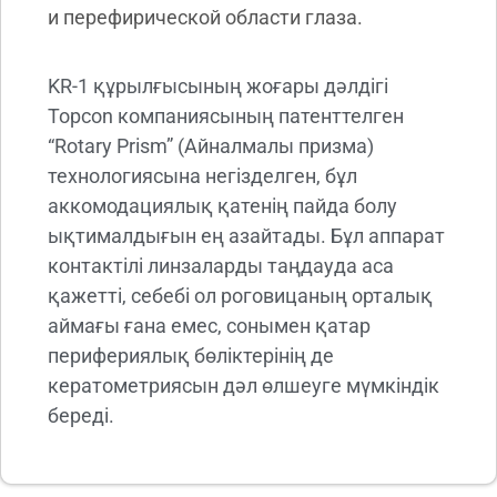
и перефирической области глаза.
KR-1 құрылғысының жоғары дәлдігі
Topcon компаниясының патенттелген
“Rotary Prism” (Айналмалы призма)
технологиясына негізделген, бұл
аккомодациялық қатенің пайда болу
ықтималдығын ең азайтады. Бұл аппарат
контактілі линзаларды таңдауда аса
қажетті, себебі ол роговицаның орталық
аймағы ғана емес, сонымен қатар
перифериялық бөліктерінің де
кератометриясын дәл өлшеуге мүмкіндік
береді.