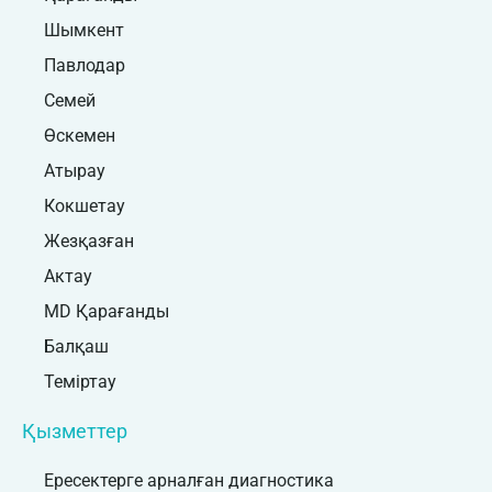
Шымкент
Павлодар
Семей
Өскемен
Атырау
Кокшетау
Жезқазған
Актау
MD Қарағанды
Балқаш
Теміртау
Қызметтер
Ересектерге арналған диагностика