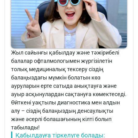
Жыл сайынғы қабылдау және тәжірибелі
балалар офталмологымен жүргізілетін
толық медициналық тексеру сіздің
балаңыздағы мүмкін болатын көз
ауруларын ерте сатыда анықтауға және
ауыр асқынулардан сақтануға көмектеседі.
Өйткені уақтылы диагностика мен алдын
алу – сіздің балаңыздың денсаулықты
және әсерлі болашағының кілті болып
табылады!
Қабылдауға тіркелуге болады: