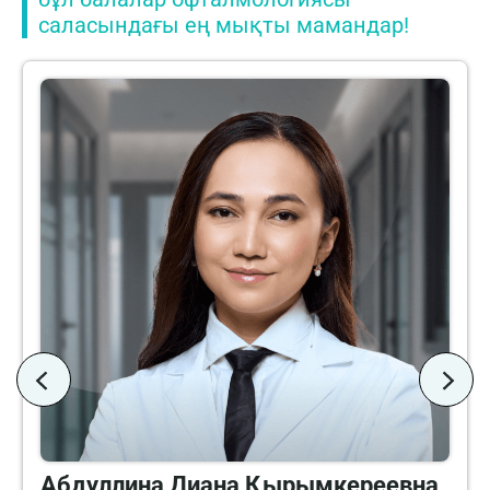
саласындағы ең мықты мамандар!
Абдуллина Диана Қырымкереевна