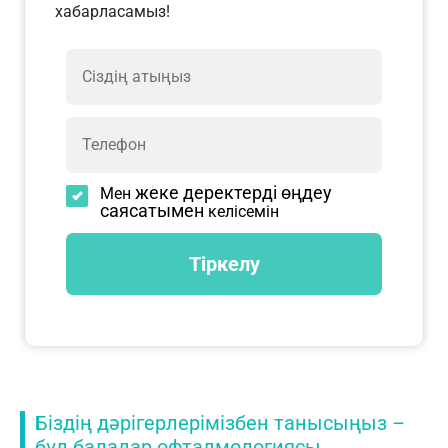
хабарласамыз!
жеке деректерді өңдеу
Мен
саясатымен
келісемін
Біздің дәрігерлерімізбен танысыңыз –
бұл балалар офталмологиясы