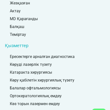
Жезқазған
Актау
MD Қарағанды
Балқаш
Теміртау
Қызметтер
Ересектерге арналған диагностика
Көруді лазерлік түзету
Катаракта хирургиясы
Көру қабілетін хирургиялық түзету
Балалар офтальмологиясы
Ортокератологиялық емдеу
Көз торын лазермен емдеу