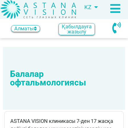
KZ
RU
Қабылдауға
Алматы
жазылу
Балалар
офтальмологиясы
ASTANA VISION клиникасы 7-ден 17 жасқа