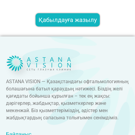
Қабылдауға жазылу
ASTANA VISION — Қазақстандағы офтальмологияның
болашағына батыл қараудың нәтижесі. Біздің желі
қағидаты бойынша құрылған – тек ең жақсы:
дәрігерлер, жабдықтар, қызметкерлер және
мекенжай. Біз қызметтеріміздің, әдістер мен
жабдықтардың сапасына толығымен сенімдіміз.
Байланыс