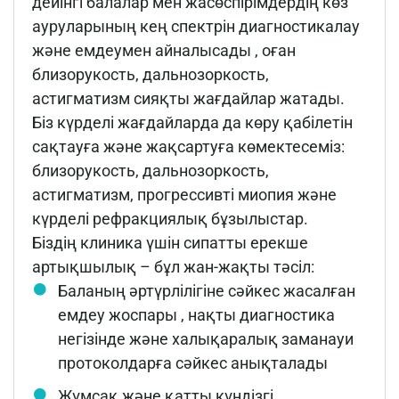
дейінгі балалар мен жасөспірімдердің көз
ауруларының кең спектрін диагностикалау
және емдеумен айналысады , оған
близорукость, дальнозоркость,
астигматизм сияқты жағдайлар жатады.
Біз күрделі жағдайларда да көру қабілетін
сақтауға және жақсартуға көмектесеміз:
близорукость, дальнозоркость,
астигматизм, прогрессивті миопия және
күрделі рефракциялық бұзылыстар.
Біздің клиника үшін сипатты ерекше
артықшылық – бұл жан-жақты тәсіл:
Баланың әртүрлілігіне сәйкес жасалған
емдеу жоспары , нақты диагностика
негізінде және халықаралық заманауи
протоколдарға сәйкес анықталады
Жұмсақ және қатты күндізгі