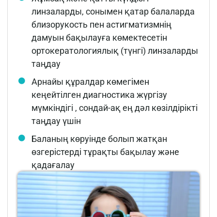
линзаларды, сонымен қатар балаларда
близорукость пен астигматизмнің
дамуын бақылауға көмектесетін
ортокератологиялық (түнгі) линзаларды
таңдау
Арнайы құралдар көмегімен
кеңейтілген диагностика жүргізу
мүмкіндігі , сондай-ақ ең дәл көзілдірікті
таңдау үшін
Баланың көруінде болып жатқан
өзгерістерді тұрақты бақылау және
қадағалау