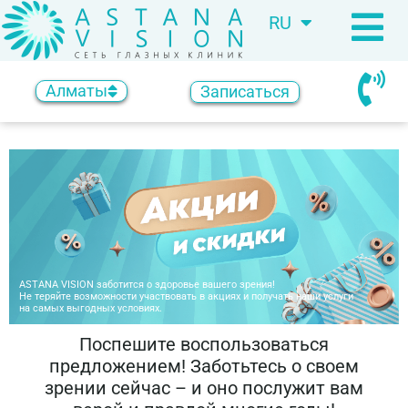
RU
KZ
Алматы
Записаться
ASTANA VISION заботится о здоровье вашего зрения!
Не теряйте возможности участвовать в акциях и получать наши услуги
на самых выгодных условиях.
Поспешите воспользоваться
предложением! Заботьтесь о своем
зрении сейчас – и оно послужит вам