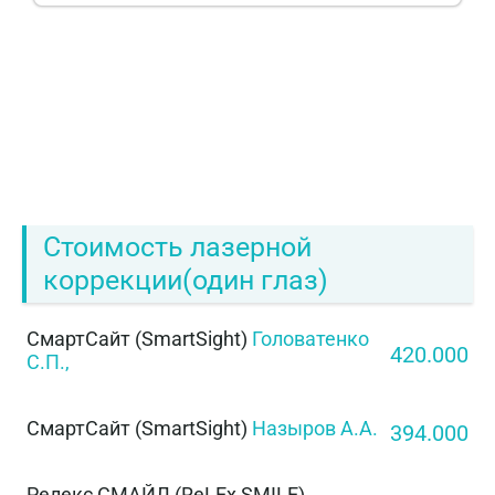
Стоимость лазерной
коррекции(один глаз)
СмартСайт (SmartSight)
Головатенко
420.000
С.П.,
СмартСайт (SmartSight)
Назыров А.А.
394.000
Релекс СМАЙЛ (ReLEx SMILE)