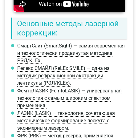
Основные методы лазерной
коррекции:
СмартСайт (SmartSight) — самая современная
и технологически продвинутая методика
РЭЛ/KLEx.
Релекс СМАЙЛ (ReLEx SMILE) — одна из
методик рефракционной экстракции
лентикулы (РЭЛ/KLEx).
ФемтоЛАЗИК (FemtoLASIK) — универсальная
технология с самым широким спектром
применения.
ЛАЗИК (LASIK) — технология, сочетающая
механическое формирование лоскута с
эксимерным лазером.
ФРК (PRK) — метод резерва, применяется