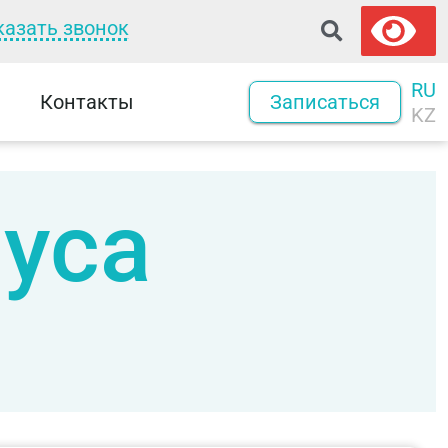
казать звонок
RU
Контакты
Записаться
KZ
уса