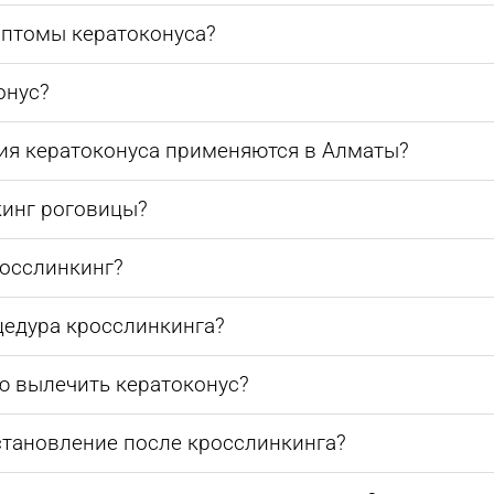
птомы кератоконуса?
онус?
ия кератоконуса применяются в Алматы?
кинг роговицы?
росслинкинг?
цедура кросслинкинга?
 вылечить кератоконус?
становление после кросслинкинга?