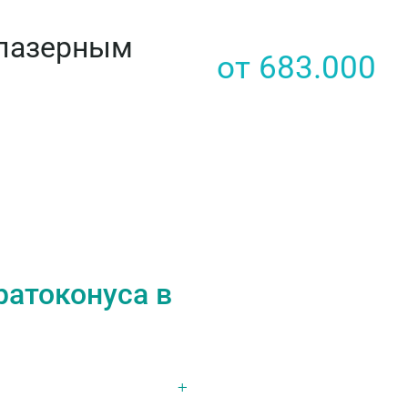
олазерным
от 683.000
ратоконуса в