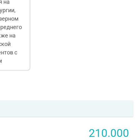
я на
ургии,
азерном
ереднего
кже на
ской
нтов с
м
210.000