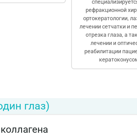
специализируетс
рефракционной хир
ортокератологии, л
лечении сетчатки и п
отрезка глаза, а та
лечении и оптиче
реабилитации пацие
кератоконусо
один глаз)
 коллагена