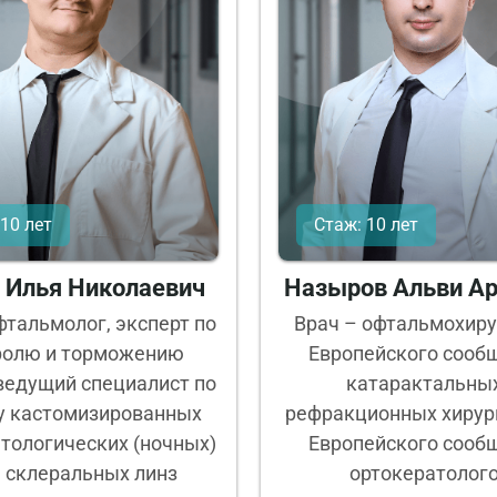
10 лет
Стаж: 10 лет
 Илья Николаевич
Назыров Альви А
фтальмолог, эксперт по
Врач – офтальмохиру
ролю и торможению
Европейского сооб
ведущий специалист по
катарактальных
у кастомизированных
рефракционных хирург
тологических (ночных)
Европейского сооб
, склеральных линз
ортокератолого