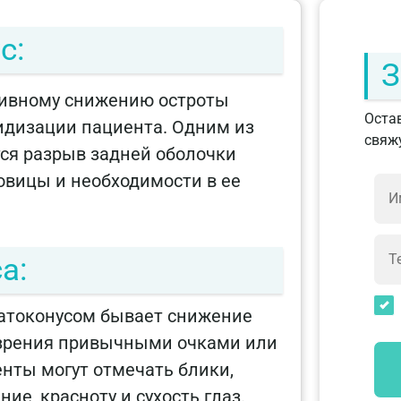
с:
З
ссивному снижению остроты
Остав
лидизации пациента. Одним из
свяжу
ся разрыв задней оболочки
овицы и необходимости в ее
а:
атоконусом бывает снижение
 зрения привычными очками или
енты могут отмечать блики,
е, красноту и сухость глаз.