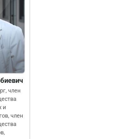
рбиевич
рг, член
щества
 и
ов, член
щества
в,