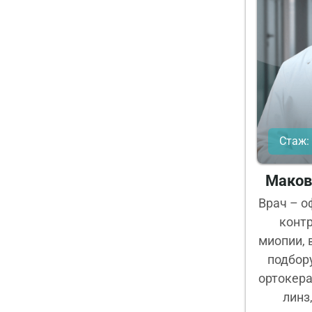
Стаж: 
Маков
Врач – о
конт
миопии, 
подбор
ортокера
линз