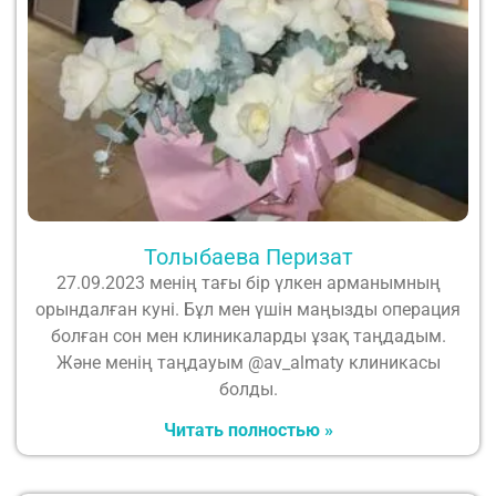
Толыбаева Перизат
27.09.2023 менің тағы бір үлкен арманымның
орындалған куні. Бұл мен үшін маңызды операция
болған сон мен клиникаларды ұзақ таңдадым.
Және менің таңдауым @av_almaty клиникасы
болды.
Читать полностью »