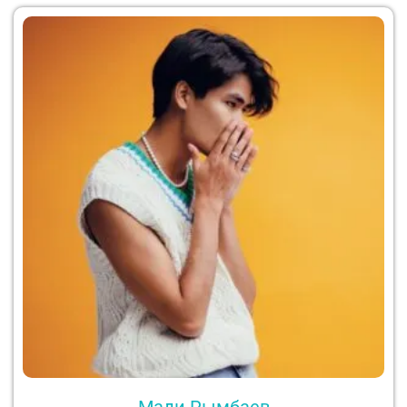
Мади Рымбаев