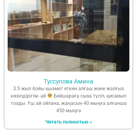
Туссупова Амина
3.5 жыл бойы қызмет еткен алғаш және жалғыз
көзілдірігім- ай
Бейшараға сыза түсіп, қисаиып
тозды. Үш ай ойлана, жаңасын 40 мыңға алғанша
450 мыңға
Читать полностью »