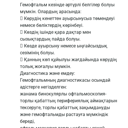
Гемофтальм кезінде әртүрлі белгілер болуы
мүмкін. Олардың арасында:
 Көрудің кенеттен ауырсынусыз төмендеуі
немесе бөліктердің көрінбеуі.
 Көздің ішінде қара дақтар мен
сызықтардың пайда болуы.
 Көзде ауырсыну немесе ыңғайсыздық
сезімінің болуы.
 Қанның көп құйылуы жағдайында көрудің
толық жоғалуы мүмкін.
Диагностика және емдеу:
Гемофтальмның диагностикасы осындай
әдістерге негізделген:
жанама бинокулярлы офтальмоскопия-
торлы қабаттың перифериялық аймақтарын
тексеруге, торлы қабаттық зақымдануды
және гемофтальмды растауға мүмкіндік
береді,