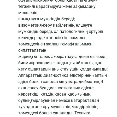
офтальмоскопия-торлы қабатты егжей-
тегжейлі қарастыруға және зақымдану
мөлшерін
анықтауға мүмкіндік береді;
визометрия-көру қабілетінің өлшеуге
мүмкіндік береді, ол патологияның әртүрлі
кезеңдерінде өткірліктің шамалы
төмендеуінен жалпы гемофтальммен
сипатталатын
жарықты толық ажыратпауға дейін өзгереді;
биомикроскопия – алдыңғы аймақты, қан
кету ошақтарын анықтау үшін қолданылады;
Аппараттық диагностика әдістерінен «алтын
әдіс» болып саналатын ультрадыбыстық В
сканерлеу-бұл диагностикалық әдіске
көрсеткіш: көздің қасаң қабығының
бұлыңғырлауынан немесе катарактадан
туындаған көру мүшесінің мөлдірлігінің
төмендеуі болып саналады. Техника