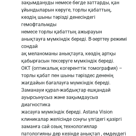
зақымдануды немесе бөгде заттарды, қан
ұйындыларын көруге, торлы қабаттың,
көздің шыны тәрізді денесіндегі
гемофтальмды
немесе торлы қабаттың ажырауын
анықтауға мүмкіндік береді. В-зерттеу режимі
сондай
ақ меланоманы анықтауға, көздің артқы
қабырғасын тексеруге мүмкіндік береді.
ОКТ (оптикалық когеренттік томография) –
торлы қабат пен шыны тәріздес дененің
жағдайын бағалауға мүмкіндік береді.
Заманауи құрал-жабдықтар ешқандай
ауырсынусыз және зақымдаусыз
диагностика
жасауға мүмкіндік береді. Astana Vision
клиникалар желісінде соңғы үлгідегі қазіргі
заманға сай озық технологиялар
патологияны дер кезінде анықтап , емдеудегі