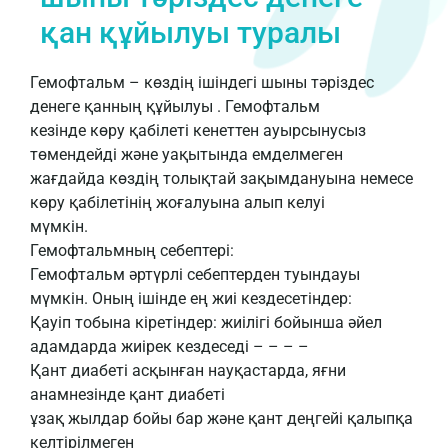
қан құйылуы туралы
Гемофтальм – көздің ішіндегі шыны тәріздес
денеге қанның құйылуы . Гемофтальм
кезінде көру қабілеті кенеттен ауырсынусыз
төмендейді және уақытында емделмеген
жағдайда көздің толықтай зақымдануына немесе
көру қабілетінің жоғалуына алып келуі
мүмкін.
Гемофтальмның себептері:
Гемофтальм әртүрлі себептерден туындауы
мүмкін. Оның ішінде ең жиі кездесетіндер:
Қауіп тобына кіретіндер: жиілігі бойынша әйел
адамдарда жиірек кездеседі – – – –
Қант диабеті асқынған науқастарда, яғни
анамнезінде қант диабеті
ұзақ жылдар бойы бар және қант деңгейі қалыпқа
келтірілмеген