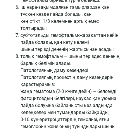
Гемофтальм бірнеше түрге бөлінеді:
ішінара-зақымдалған тамырлардан қан
түскен кезде пайда болады, қан
кеңістікті 1/3 көлемнен артық емес
толтырады;
субтотальды гемофтальм-жарақаттан кейін
пайда болады, қан кету көлемі
шыны тәрізді дененің жартысынан асады;
толық гемофтальм – шыны тәріздес дененің
барлық бөлімін алады.
Патологияның даму кезеңдері
Патологиялық процестің даму кезеңдерін
қарастырамыз:
жаңа гематома (2-3 күнге дейін) – белсенді
фагоцитоздың белгілері, науқас қан ұюына
пайда болуына байланысты көз алдында
көлеңкелер мен тұмандарды байқайды;
3-10 күн-эритроциттердің гемолизі, яғни
гемоглобин және оның туындылары шыны