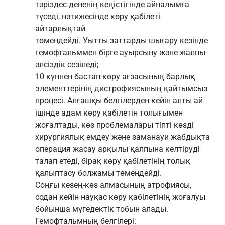
тәріздес дененің кеңістігінде айналымға
түседі, нәтижесінде көру қабілеті
айтарлықтай
төмендейді. Уытты заттарды шығару кезінде
гемофтальммен бірге ауырсыну және жалпы
әлсіздік сезіледі;
10 күннен бастап-көру ағзасының барлық
элементтерінің дистрофиясының қайтымсыз
процесі. Алғашқы белгілерден кейін алты ай
ішінде адам көру қабілетін толығымен
жоғалтады, көз проблемалары тіпті көзді
хирургиялық емдеу және заманауи жабдықта
операция жасау арқылы қалпына келтіруді
талап етеді, бірақ көру қабілетінің толық
қалыптасу болжамы төмендейді.
Соңғы кезең-көз алмасының атрофиясы,
содан кейін науқас көру қабілетінің жоғалуы
бойынша мүгедектік тобын алады.
Гемофтальмның белгілері: