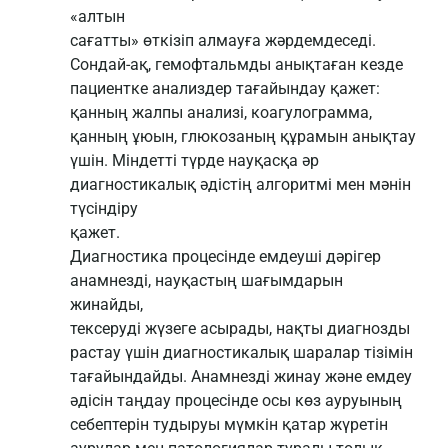
«алтын
сағатты» өткізіп алмауға жәрдемдеседі.
Сондай-ақ, гемофтальмды анықтаған кезде
пациентке анализдер тағайындау қажет:
қанның жалпы анализі, коагулограмма,
қанның ұюын, глюкозаның құрамын анықтау
үшін. Міндетті түрде науқасқа әр
диагностикалық әдістің алгоритмі мен мәнін
түсіндіру
қажет.
Диагностика процесінде емдеуші дәрігер
анамнезді, науқастың шағымдарын
жинайды,
тексеруді жүзеге асырады, нақты диагнозды
растау үшін диагностикалық шаралар тізімін
тағайындайды. Анамнезді жинау және емдеу
әдісін таңдау процесінде осы көз ауруының
себептерін тудыруы мүмкін қатар жүретін