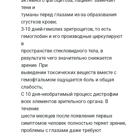
активного фагоцитоза, пациент замечает
тени и
туманы перед глазами из-за образования
сгустков крови;
3-10 дней-гемолиз эритроцитов, то есть
гемоглобин и его производные циркулируют
в
пространстве стекловидного тела, в
результате чего значительно снижается
зрение. При
выведении токсических веществ вместе с
гемофтальмом ощущается боль и общая
слабость;
С 10 дня-необратимый процесс дистрофии
всех элементов зрительного органа. В
течение
шести месяцев после появления первых
симптомов человек полностью теряет зрение,
проблемы с глазами даже требуют