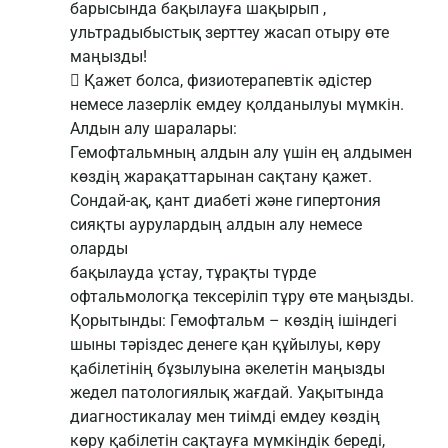
барысында бақылауға шақырып ,
ультрадыбыстық зерттеу жасап отыру өте
маңызды!
 Қажет болса, физиотерапевтік әдістер
немесе лазерлік емдеу қолданылуы мүмкін.
Алдын алу шаралары:
Гемофтальмның алдын алу үшін ең алдымен
көздің жарақаттарынан сақтану қажет.
Сондай-ақ, қант диабеті және гипертония
сияқты аурулардың алдын алу немесе
оларды
бақылауда ұстау, тұрақты түрде
офтальмологқа тексеріліп тұру өте маңызды.
Қорытынды: Гемофтальм – көздің ішіндегі
шыны тәріздес денеге қан құйылуы, көру
қабілетінің бұзылуына әкелетін маңызды
жедел патологиялық жағдай. Уақытында
диагностикалау мен тиімді емдеу көздің
көру қабілетін сақтауға мүмкіндік береді,