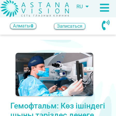
RU
KZ
Алматы
Записаться
Гемофтальм: Көз ішіндегі
шыны тәріздес денеге