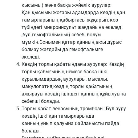
қысымы) және басқа жүйелік аурулар:
Қан қысымы жоғары адамдарда көздің қан
тамырларының қабырғасы жұқарып, көз
түбіндегі микроинсульт жағдайына әкеледі
,бұл гемофтальмның себебі болуы
мүмкін.Сонымен қатар қанның ұюы дұрыс
болмау жағдайы да гемофтальмге
әкеледі.
Көздің торлы қабатындағы аурулар: Көздің
торлы қабығының немесе басқа ішкі
құрылымдардың аурулары, мысалы,
макулопатия,көздің торлы қабатының
ажырауы көздің ішіндегі қанның құйылуына
себепші болады.
Торлы қабат венасының тромбозы: Бұл ауру
көздің ішкі қан тамырларында
қанның ұйып қалуына байланысты пайда
болады.