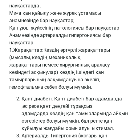
науқастарда ;
Миға қан құйылу және жүрек ұстамасы
анамнезінде бар науқастар;
Қан ұюы жүйесінің патологиясы бар науқастар
Анамнезінде артериалды гипертониясы бар
науқастар.
1.Жарақаттар:Көздің әртүрлі жарақаттары
(мысалы, көздің механикалық
жарақаттары немесе хирургиялық араласу
кезіндегі асқынулар) көздің ішіндегі қан
тамырларының зақымдануына әкеліп,
гемофтальмға себеп болуы мүмкін.
Қант диабеті: Қант диабеті бар адамдарда
,әсіресе қант деңгейі тұрақсыз
адамдарда көздің қан тамырларында айқын
өзгерістер болуы мүмкін, бұл ретте қан
құйылуы жағдайы орын алуы ықтимал.
Артериалды Гипертония (жоғары қан