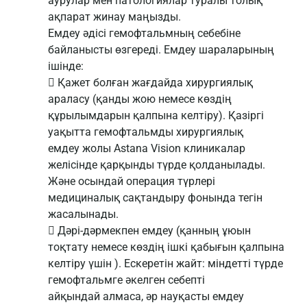
аурулар мен патологиялар туралы толық
ақпарат жинау маңызды.
Емдеу әдісі гемофтальмның себебіне
байланысты өзгереді. Емдеу шараларының
ішінде:
 Қажет болған жағдайда хирургиялық
араласу (қанды жою немесе көздің
құрылымдарын қалпына келтіру). Қазіргі
уақытта гемофтальмды хирургиялық
емдеу жолы Astana Vision клиникалар
желісінде қарқынды түрде қолданылады.
Және осындай операция түрлері
медициналық сақтандыру фонында тегін
жасалынады.
 Дәрі-дәрмекпен емдеу (қанның ұюын
тоқтату немесе көздің ішкі қабығын қалпына
келтіру үшін ). Ескеретін жайт: міндетті түрде
гемофтальмге әкелген себепті
айқындай алмаса, әр науқасты емдеу