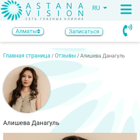
RU
KZ
Алматы
Записаться
Главная страница
Отзывы
/
/
Алишева Данагуль
Алишева Данагуль