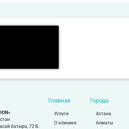
Главная
Города
SION»
Услуги
Астана
хстан
О клинике
Алматы
расай батыра, 72 Б.