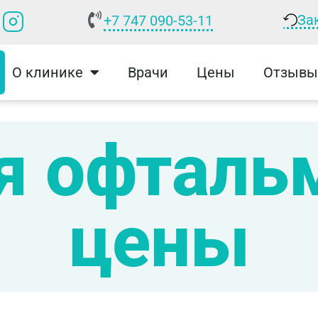
За
+7 747 090-53-11
О клинике
Врачи
Цены
Отзывы
я офталь
цены