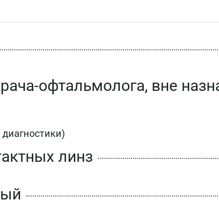
рача-офтальмолога, вне назн
я диагностики)
тактных линз
ный