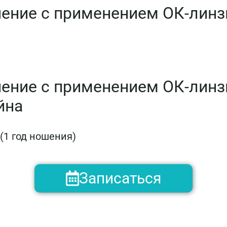
чение с применением ОК-лин
чение с применением ОК-лин
йна
(1 год ношения)
Записаться