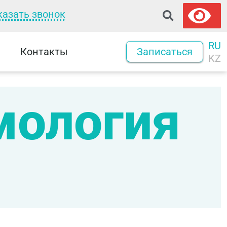
казать звонок
RU
Контакты
Записаться
KZ
мология