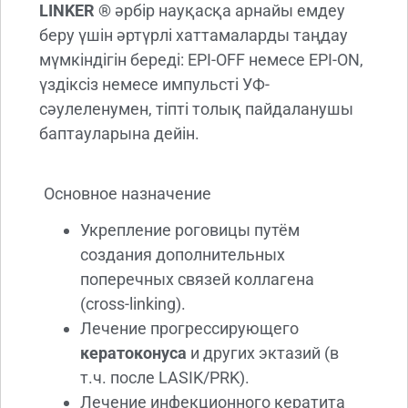
LINKER ®
әрбір науқасқа арнайы емдеу
беру үшін әртүрлі хаттамаларды таңдау
мүмкіндігін береді: EPI-OFF немесе EPI-ON,
үздіксіз немесе импульсті УФ-
сәулеленумен, тіпті толық пайдаланушы
баптауларына дейін.
Основное назначение
Укрепление роговицы путём
создания дополнительных
поперечных связей коллагена
(cross-linking).
Лечение прогрессирующего
кератоконуса
и других эктазий (в
т.ч. после LASIK/PRK).
Лечение инфекционного кератита