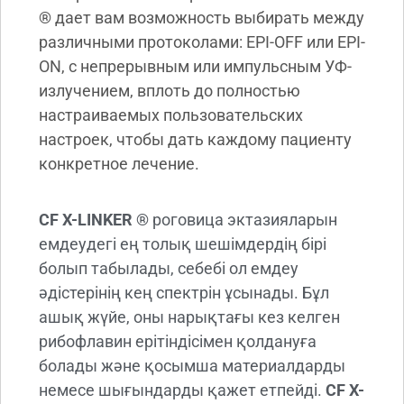
®
дает вам возможность выбирать между
различными протоколами: EPI-OFF или EPI-
ON, с непрерывным или импульсным УФ-
излучением, вплоть до полностью
настраиваемых пользовательских
настроек, чтобы дать каждому пациенту
конкретное лечение.
CF X-LINKER ®
роговица эктазияларын
емдеудегі ең толық шешімдердің бірі
болып табылады, себебі ол емдеу
әдістерінің кең спектрін ұсынады. Бұл
ашық жүйе, оны нарықтағы кез келген
рибофлавин ерітіндісімен қолдануға
болады және қосымша материалдарды
немесе шығындарды қажет етпейді.
CF X-