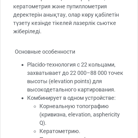
кератометрия және пупиллометрия
деректерін анықтау, олар көру қабілетін
түзету кезінде тікелей лазерлік сьютке
жіберіледі.
Основные особенности
Placido-технология с 22 кольцами,
захватывает до 22 000–88 000 точек
высоты (elevation points) для
высокодетального картирования.
Комбинирует в одном устройстве:
Корнеальную топографию
(кривизна, elevation, asphericity
Q).
Кератометрию.